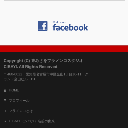
Copyright (C) 東みさをフラメンコスタジオ
CIBAYI. All Rights Reserved.
〒460-0022 愛知県名古屋市中区金山1丁目16-11 グ
ランド金山ビル B1
HOME
プロフィール
フラメンコとは
CIBAYI （シバジ）名前の由来