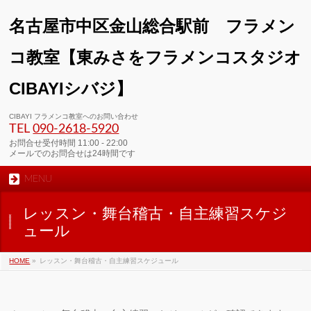
名古屋市中区金山総合駅前 フラメン
コ教室【東みさをフラメンコスタジオ
CIBAYIシバジ】
00:00
CIBAYI フラメンコ教室へのお問い合わせ
TEL
090-2618‐5920
01:00
お問合せ受付時間 11:00 - 22:00
メールでのお問合せは24時間です
MENU
02:00
レッスン・舞台稽古・自主練習スケジ
03:00
ュール
HOME
»
レッスン・舞台稽古・自主練習スケジュール
04:00
05:00