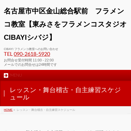
名古屋市中区金山総合駅前 フラメン
コ教室【東みさをフラメンコスタジオ
CIBAYIシバジ】
00:00
CIBAYI フラメンコ教室へのお問い合わせ
TEL
090-2618‐5920
01:00
お問合せ受付時間 11:00 - 22:00
メールでのお問合せは24時間です
MENU
02:00
レッスン・舞台稽古・自主練習スケジ
03:00
ュール
HOME
»
レッスン・舞台稽古・自主練習スケジュール
04:00
05:00