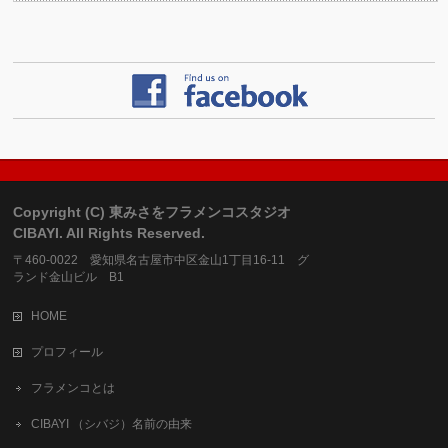
Copyright (C) 東みさをフラメンコスタジオ
CIBAYI. All Rights Reserved.
〒460-0022 愛知県名古屋市中区金山1丁目16-11 グ
ランド金山ビル B1
HOME
プロフィール
フラメンコとは
CIBAYI （シバジ）名前の由来