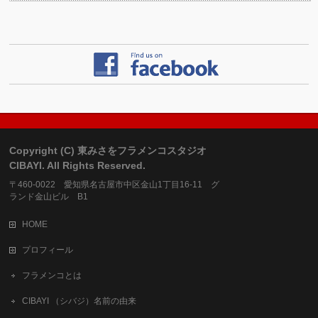
Copyright (C) 東みさをフラメンコスタジオ
CIBAYI. All Rights Reserved.
〒460-0022 愛知県名古屋市中区金山1丁目16-11 グ
ランド金山ビル B1
HOME
プロフィール
フラメンコとは
CIBAYI （シバジ）名前の由来