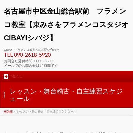
名古屋市中区金山総合駅前 フラメン
コ教室【東みさをフラメンコスタジオ
CIBAYIシバジ】
00:00
CIBAYI フラメンコ教室へのお問い合わせ
TEL
090-2618‐5920
01:00
お問合せ受付時間 11:00 - 22:00
メールでのお問合せは24時間です
MENU
02:00
レッスン・舞台稽古・自主練習スケジ
03:00
ュール
HOME
»
レッスン・舞台稽古・自主練習スケジュール
04:00
05:00