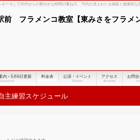
ネルギーそして50代からの艶やかな時間の重ね方、70代の冴えわたる感覚と健康的
駅前 フラメンコ教室【東みさをフラメンコ
案内～5月6日更新
料金表
公演・イベント
アクセス
お問合
Lessons
Event
Access
In
自主練習スケジュール