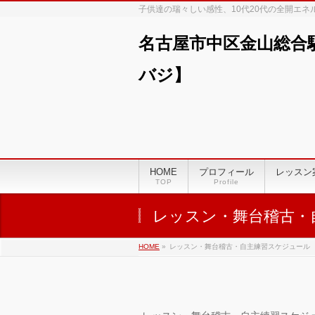
子供達の瑞々しい感性、10代20代の全開エ
名古屋市中区金山総合
バジ】
00:00
01:00
HOME
プロフィール
レッスン
TOP
Profile
02:00
レッスン・舞台稽古・
03:00
HOME
»
レッスン・舞台稽古・自主練習スケジュール
04:00
05:00