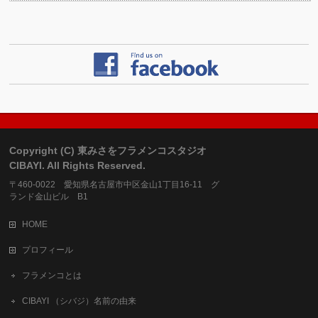
Copyright (C) 東みさをフラメンコスタジオ
CIBAYI. All Rights Reserved.
〒460-0022 愛知県名古屋市中区金山1丁目16-11 グ
ランド金山ビル B1
HOME
プロフィール
フラメンコとは
CIBAYI （シバジ）名前の由来