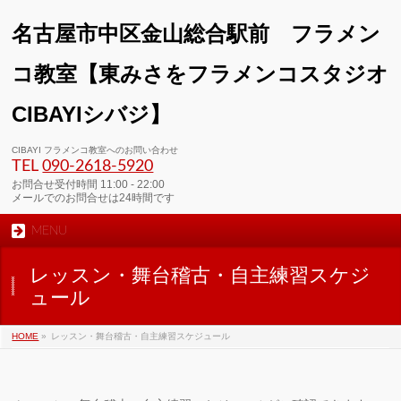
名古屋市中区金山総合駅前 フラメン
コ教室【東みさをフラメンコスタジオ
CIBAYIシバジ】
00:00
CIBAYI フラメンコ教室へのお問い合わせ
TEL
090-2618‐5920
01:00
お問合せ受付時間 11:00 - 22:00
メールでのお問合せは24時間です
MENU
02:00
レッスン・舞台稽古・自主練習スケジ
03:00
ュール
HOME
»
レッスン・舞台稽古・自主練習スケジュール
04:00
05:00