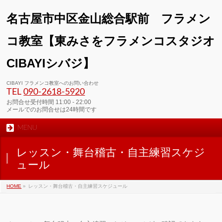
名古屋市中区金山総合駅前 フラメン
コ教室【東みさをフラメンコスタジオ
CIBAYIシバジ】
00:00
CIBAYI フラメンコ教室へのお問い合わせ
TEL
090-2618‐5920
01:00
お問合せ受付時間 11:00 - 22:00
メールでのお問合せは24時間です
MENU
02:00
レッスン・舞台稽古・自主練習スケジ
03:00
ュール
HOME
»
レッスン・舞台稽古・自主練習スケジュール
04:00
05:00