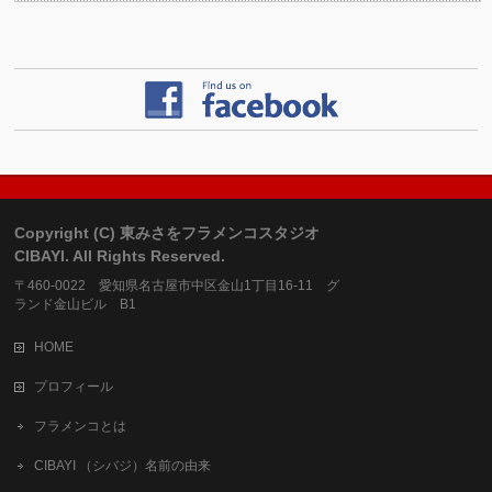
Copyright (C) 東みさをフラメンコスタジオ
CIBAYI. All Rights Reserved.
〒460-0022 愛知県名古屋市中区金山1丁目16-11 グ
ランド金山ビル B1
HOME
プロフィール
フラメンコとは
CIBAYI （シバジ）名前の由来