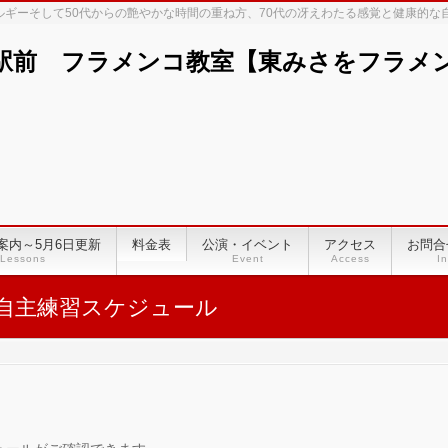
ネルギーそして50代からの艶やかな時間の重ね方、70代の冴えわたる感覚と健康的
駅前 フラメンコ教室【東みさをフラメンコ
案内～5月6日更新
料金表
公演・イベント
アクセス
お問合
Lessons
Event
Access
In
自主練習スケジュール