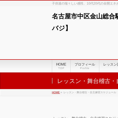
子供達の瑞々しい感性、10代20代の全開エ
名古屋市中区金山総合
バジ】
00:00
01:00
HOME
プロフィール
レッスン
TOP
Profile
02:00
レッスン・舞台稽古・
03:00
HOME
»
レッスン・舞台稽古・自主練習スケジュール
04:00
05:00