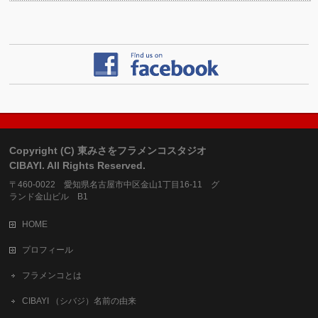
Copyright (C) 東みさをフラメンコスタジオ
CIBAYI. All Rights Reserved.
〒460-0022 愛知県名古屋市中区金山1丁目16-11 グ
ランド金山ビル B1
HOME
プロフィール
フラメンコとは
CIBAYI （シバジ）名前の由来