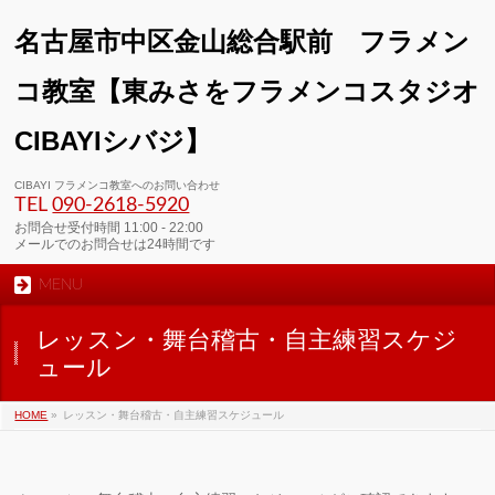
名古屋市中区金山総合駅前 フラメン
コ教室【東みさをフラメンコスタジオ
CIBAYIシバジ】
00:00
CIBAYI フラメンコ教室へのお問い合わせ
TEL
090-2618‐5920
01:00
お問合せ受付時間 11:00 - 22:00
メールでのお問合せは24時間です
MENU
02:00
レッスン・舞台稽古・自主練習スケジ
03:00
ュール
HOME
»
レッスン・舞台稽古・自主練習スケジュール
04:00
05:00