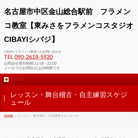
名古屋市中区金山総合駅前 フラメン
コ教室【東みさをフラメンコスタジオ
CIBAYIシバジ】
00:00
CIBAYI フラメンコ教室へのお問い合わせ
TEL
090-2618‐5920
01:00
お問合せ受付時間 11:00 - 22:00
メールでのお問合せは24時間です
MENU
02:00
レッスン・舞台稽古・自主練習スケジ
03:00
ュール
HOME
»
レッスン・舞台稽古・自主練習スケジュール
04:00
05:00