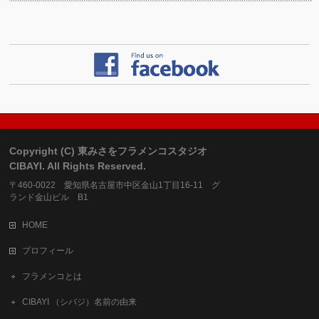
Copyright (C) 東みさをフラメンコスタジオ
CIBAYI. All Rights Reserved.
〒460-0022 愛知県名古屋市中区金山1丁目16-11 グ
ランド金山ビル B1
HOME
プロフィール
フラメンコとは
CIBAYI （シバジ）名前の由来