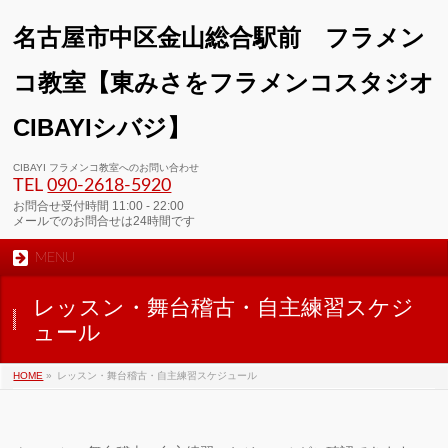
名古屋市中区金山総合駅前 フラメン
コ教室【東みさをフラメンコスタジオ
CIBAYIシバジ】
00:00
CIBAYI フラメンコ教室へのお問い合わせ
TEL
090-2618‐5920
01:00
お問合せ受付時間 11:00 - 22:00
メールでのお問合せは24時間です
MENU
02:00
レッスン・舞台稽古・自主練習スケジ
03:00
ュール
HOME
»
レッスン・舞台稽古・自主練習スケジュール
04:00
05:00