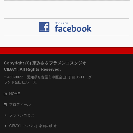
Copyright (C) 東みさをフラメンコスタジオ
CIBAYI. All Rights Reserved.
〒460-0022 愛知県名古屋市中区金山1丁目16-11 グ
ランド金山ビル B1
HOME
プロフィール
フラメンコとは
CIBAYI （シバジ）名前の由来