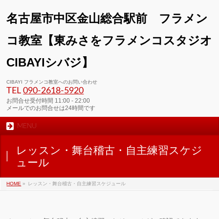
名古屋市中区金山総合駅前 フラメン
コ教室【東みさをフラメンコスタジオ
CIBAYIシバジ】
00:00
CIBAYI フラメンコ教室へのお問い合わせ
TEL
090-2618‐5920
01:00
お問合せ受付時間 11:00 - 22:00
メールでのお問合せは24時間です
MENU
02:00
レッスン・舞台稽古・自主練習スケジ
03:00
ュール
HOME
»
レッスン・舞台稽古・自主練習スケジュール
04:00
05:00