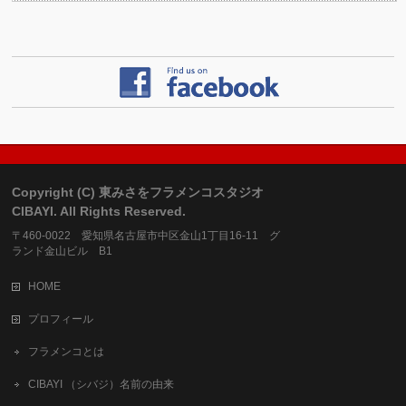
Copyright (C) 東みさをフラメンコスタジオ
CIBAYI. All Rights Reserved.
〒460-0022 愛知県名古屋市中区金山1丁目16-11 グ
ランド金山ビル B1
HOME
プロフィール
フラメンコとは
CIBAYI （シバジ）名前の由来