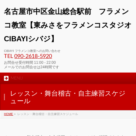
名古屋市中区金山総合駅前 フラメン
コ教室【東みさをフラメンコスタジオ
CIBAYIシバジ】
00:00
CIBAYI フラメンコ教室へのお問い合わせ
TEL
090-2618‐5920
01:00
お問合せ受付時間 11:00 - 22:00
メールでのお問合せは24時間です
MENU
02:00
レッスン・舞台稽古・自主練習スケジ
03:00
ュール
HOME
»
レッスン・舞台稽古・自主練習スケジュール
04:00
05:00