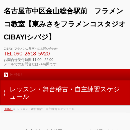
名古屋市中区金山総合駅前 フラメン
コ教室【東みさをフラメンコスタジオ
CIBAYIシバジ】
00:00
CIBAYI フラメンコ教室へのお問い合わせ
TEL
090-2618‐5920
01:00
お問合せ受付時間 11:00 - 22:00
メールでのお問合せは24時間です
MENU
02:00
レッスン・舞台稽古・自主練習スケジ
03:00
ュール
HOME
»
レッスン・舞台稽古・自主練習スケジュール
04:00
05:00