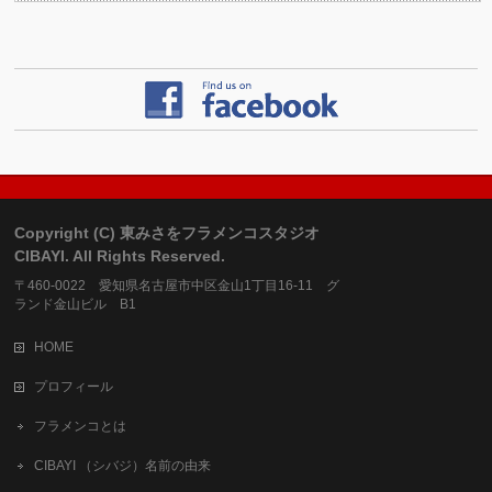
Copyright (C) 東みさをフラメンコスタジオ
CIBAYI. All Rights Reserved.
〒460-0022 愛知県名古屋市中区金山1丁目16-11 グ
ランド金山ビル B1
HOME
プロフィール
フラメンコとは
CIBAYI （シバジ）名前の由来