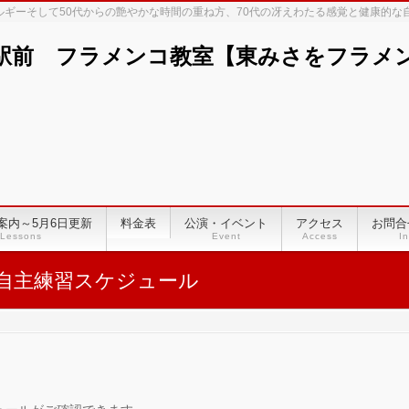
ネルギーそして50代からの艶やかな時間の重ね方、70代の冴えわたる感覚と健康的
駅前 フラメンコ教室【東みさをフラメンコ
案内～5月6日更新
料金表
公演・イベント
アクセス
お問合
Lessons
Event
Access
In
自主練習スケジュール