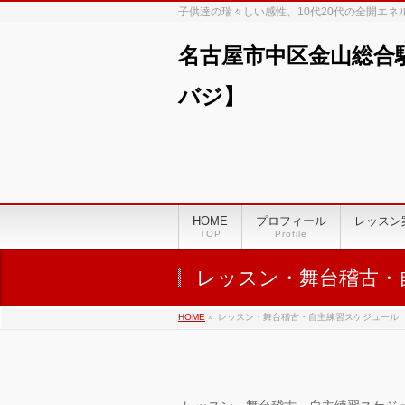
子供達の瑞々しい感性、10代20代の全開エ
名古屋市中区金山総合
バジ】
00:00
01:00
HOME
プロフィール
レッスン
TOP
Profile
02:00
レッスン・舞台稽古・
03:00
HOME
»
レッスン・舞台稽古・自主練習スケジュール
04:00
05:00