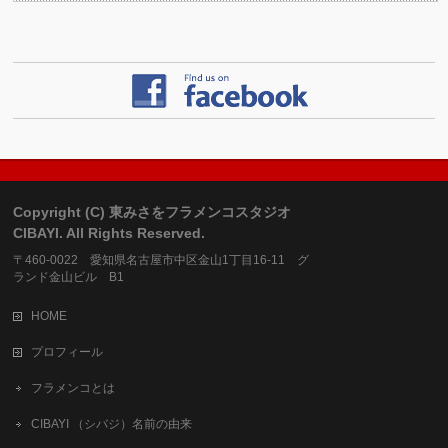
Copyright (C) 東みさをフラメンコスタジオ
CIBAYI. All Rights Reserved.
〒460-0022 愛知県名古屋市中区金山1丁目16-11 グ
ランド金山ビル B1
HOME
プロフィール
フラメンコとは
CIBAYI （シバジ）名前の由来