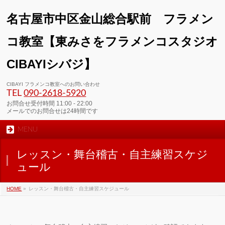
名古屋市中区金山総合駅前 フラメン
コ教室【東みさをフラメンコスタジオ
CIBAYIシバジ】
00:00
CIBAYI フラメンコ教室へのお問い合わせ
TEL
090-2618‐5920
01:00
お問合せ受付時間 11:00 - 22:00
メールでのお問合せは24時間です
MENU
02:00
レッスン・舞台稽古・自主練習スケジ
03:00
ュール
HOME
»
レッスン・舞台稽古・自主練習スケジュール
04:00
05:00