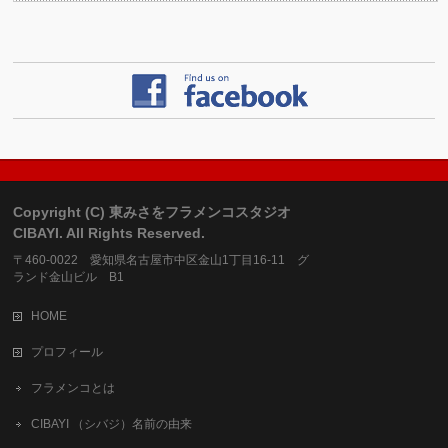
Copyright (C) 東みさをフラメンコスタジオ
CIBAYI. All Rights Reserved.
〒460-0022 愛知県名古屋市中区金山1丁目16-11 グ
ランド金山ビル B1
HOME
プロフィール
フラメンコとは
CIBAYI （シバジ）名前の由来