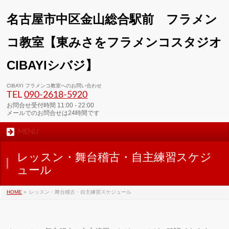
名古屋市中区金山総合駅前 フラメン
コ教室【東みさをフラメンコスタジオ
CIBAYIシバジ】
00:00
CIBAYI フラメンコ教室へのお問い合わせ
TEL
090-2618‐5920
01:00
お問合せ受付時間 11:00 - 22:00
メールでのお問合せは24時間です
MENU
02:00
レッスン・舞台稽古・自主練習スケジ
03:00
ュール
HOME
»
レッスン・舞台稽古・自主練習スケジュール
04:00
05:00