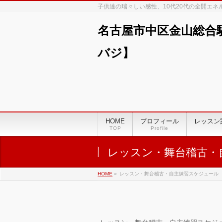
子供達の瑞々しい感性、10代20代の全開エ
名古屋市中区金山総合
バジ】
00:00
01:00
HOME
プロフィール
レッスン
TOP
Profile
02:00
レッスン・舞台稽古・
03:00
HOME
»
レッスン・舞台稽古・自主練習スケジュール
04:00
05:00