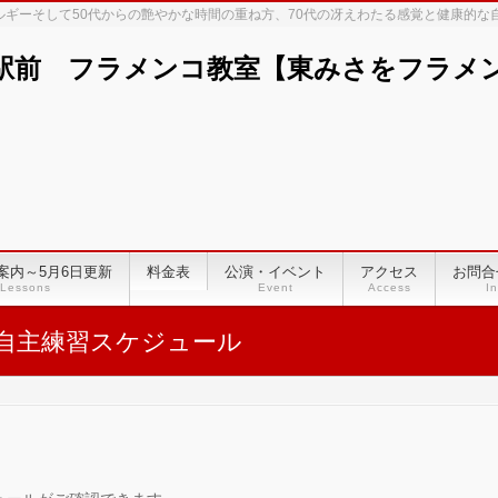
ネルギーそして50代からの艶やかな時間の重ね方、70代の冴えわたる感覚と健康的
駅前 フラメンコ教室【東みさをフラメンコ
案内～5月6日更新
料金表
公演・イベント
アクセス
お問合
Lessons
Event
Access
In
自主練習スケジュール