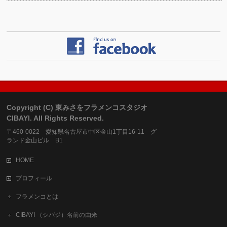
Copyright (C) 東みさをフラメンコスタジオ
CIBAYI. All Rights Reserved.
〒460-0022 愛知県名古屋市中区金山1丁目16-11 グ
ランド金山ビル B1
HOME
プロフィール
フラメンコとは
CIBAYI （シバジ）名前の由来