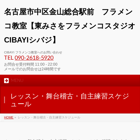
名古屋市中区金山総合駅前 フラメン
コ教室【東みさをフラメンコスタジオ
CIBAYIシバジ】
00:00
CIBAYI フラメンコ教室へのお問い合わせ
TEL
090-2618‐5920
01:00
お問合せ受付時間 11:00 - 22:00
メールでのお問合せは24時間です
MENU
02:00
レッスン・舞台稽古・自主練習スケジ
03:00
ュール
HOME
»
レッスン・舞台稽古・自主練習スケジュール
04:00
05:00