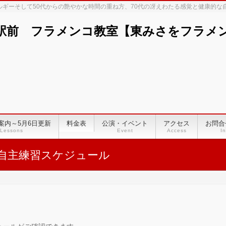
ネルギーそして50代からの艶やかな時間の重ね方、70代の冴えわたる感覚と健康的
駅前 フラメンコ教室【東みさをフラメンコ
案内～5月6日更新
料金表
公演・イベント
アクセス
お問合
Lessons
Event
Access
In
自主練習スケジュール