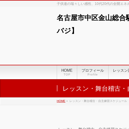
子供達の瑞々しい感性、10代20代の全開エ
名古屋市中区金山総合
バジ】
00:00
01:00
HOME
プロフィール
レッスン
TOP
Profile
02:00
レッスン・舞台稽古・
03:00
HOME
»
レッスン・舞台稽古・自主練習スケジュール
04:00
05:00