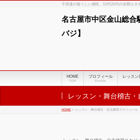
子供達の瑞々しい感性、10代20代の全開エ
名古屋市中区金山総合
バジ】
00:00
01:00
HOME
プロフィール
レッスン
TOP
Profile
02:00
レッスン・舞台稽古・
03:00
HOME
»
レッスン・舞台稽古・自主練習スケジュール
04:00
05:00