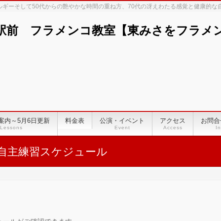
ネルギーそして50代からの艶やかな時間の重ね方、70代の冴えわたる感覚と健康的
駅前 フラメンコ教室【東みさをフラメンコ
案内～5月6日更新
料金表
公演・イベント
アクセス
お問合
Lessons
Event
Access
In
自主練習スケジュール