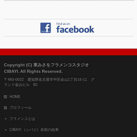
Copyright (C) 東みさをフラメンコスタジオ
CIBAYI. All Rights Reserved.
〒460-0022 愛知県名古屋市中区金山1丁目16-11 グ
ランド金山ビル B1
HOME
プロフィール
フラメンコとは
CIBAYI （シバジ）名前の由来