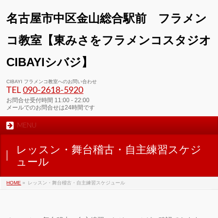
名古屋市中区金山総合駅前 フラメン
コ教室【東みさをフラメンコスタジオ
CIBAYIシバジ】
00:00
CIBAYI フラメンコ教室へのお問い合わせ
TEL
090-2618‐5920
01:00
お問合せ受付時間 11:00 - 22:00
メールでのお問合せは24時間です
MENU
02:00
レッスン・舞台稽古・自主練習スケジ
03:00
ュール
HOME
»
レッスン・舞台稽古・自主練習スケジュール
04:00
05:00