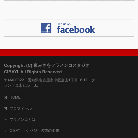
Copyright (C) 東みさをフラメンコスタジオ
CIBAYI. All Rights Reserved.
〒460-0022 愛知県名古屋市中区金山1丁目16-11 グ
ランド金山ビル B1
HOME
プロフィール
フラメンコとは
CIBAYI （シバジ）名前の由来