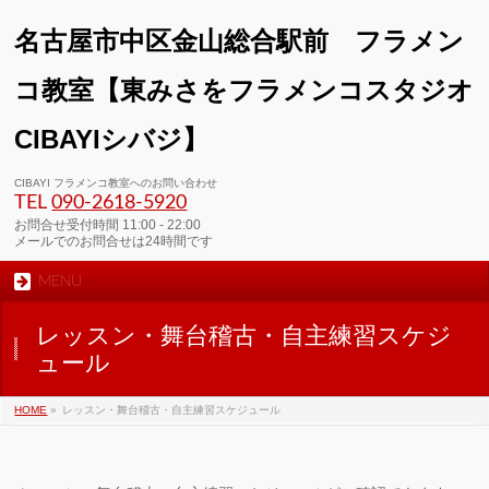
名古屋市中区金山総合駅前 フラメン
コ教室【東みさをフラメンコスタジオ
CIBAYIシバジ】
00:00
CIBAYI フラメンコ教室へのお問い合わせ
TEL
090-2618‐5920
01:00
お問合せ受付時間 11:00 - 22:00
メールでのお問合せは24時間です
MENU
02:00
レッスン・舞台稽古・自主練習スケジ
03:00
ュール
HOME
»
レッスン・舞台稽古・自主練習スケジュール
04:00
05:00