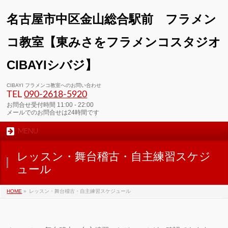
名古屋市中区金山総合駅前 フラメン
コ教室【東みさをフラメンコスタジオ
CIBAYIシバジ】
CIBAYI フラメンコ教室へのお問い合わせ
TEL
090-2618‐5920
お問合せ受付時間 11:00 - 22:00
メールでのお問合せは24時間です
MENU
レッスン・舞台稽古・自主練習スケジ
ュール
HOME
»
レッスン・舞台稽古・自主練習スケジュール