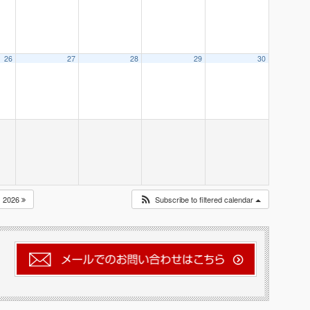
26
27
28
29
30
2026
Subscribe to filtered calendar