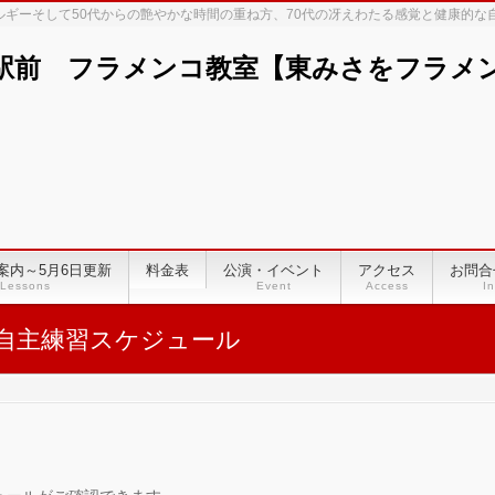
ネルギーそして50代からの艶やかな時間の重ね方、70代の冴えわたる感覚と健康的
駅前 フラメンコ教室【東みさをフラメンコ
案内～5月6日更新
料金表
公演・イベント
アクセス
お問合
Lessons
Event
Access
In
自主練習スケジュール