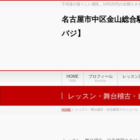
子供達の瑞々しい感性、10代20代の全開エ
名古屋市中区金山総合
バジ】
HOME
プロフィール
レッスン
TOP
Profile
レッスン・舞台稽古・
HOME
»
レッスン・舞台稽古・自主練習スケジュール