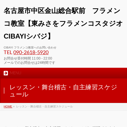
名古屋市中区金山総合駅前 フラメン
コ教室【東みさをフラメンコスタジオ
CIBAYIシバジ】
CIBAYI フラメンコ教室へのお問い合わせ
TEL
090-2618‐5920
お問合せ受付時間 11:00 - 22:00
メールでのお問合せは24時間です
MENU
レッスン・舞台稽古・自主練習スケジ
ュール
HOME
»
レッスン・舞台稽古・自主練習スケジュール