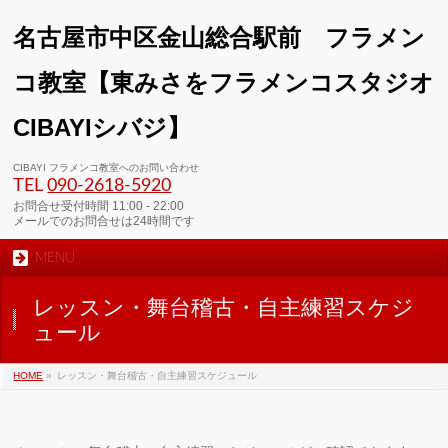
名古屋市中区金山総合駅前 フラメン
コ教室【東みさをフラメンコスタジオ
CIBAYIシバジ】
CIBAYI フラメンコ教室へのお問い合わせ
TEL
090-2618‐5920
お問合せ受付時間 11:00 - 22:00
メールでのお問合せは24時間です
MENU
レッスン・舞台稽古・自主練習スケジ
ュール
HOME
»
レッスン・舞台稽古・自主練習スケジュール