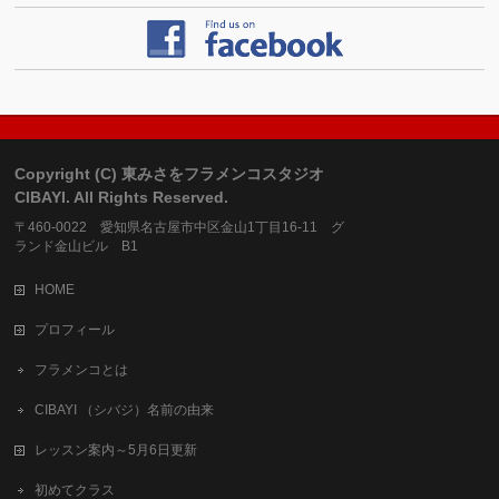
Copyright (C) 東みさをフラメンコスタジオ
CIBAYI. All Rights Reserved.
〒460-0022 愛知県名古屋市中区金山1丁目16-11 グ
ランド金山ビル B1
HOME
プロフィール
フラメンコとは
CIBAYI （シバジ）名前の由来
レッスン案内～5月6日更新
初めてクラス