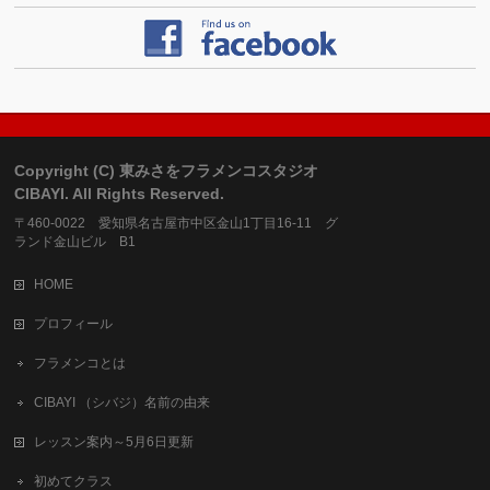
Copyright (C) 東みさをフラメンコスタジオ
CIBAYI. All Rights Reserved.
〒460-0022 愛知県名古屋市中区金山1丁目16-11 グ
ランド金山ビル B1
HOME
プロフィール
フラメンコとは
CIBAYI （シバジ）名前の由来
レッスン案内～5月6日更新
初めてクラス