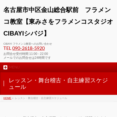
名古屋市中区金山総合駅前 フラメン
コ教室【東みさをフラメンコスタジオ
CIBAYIシバジ】
CIBAYI フラメンコ教室へのお問い合わせ
TEL
090-2618‐5920
お問合せ受付時間 11:00 - 22:00
メールでのお問合せは24時間です
MENU
レッスン・舞台稽古・自主練習スケジ
ュール
HOME
»
レッスン・舞台稽古・自主練習スケジュール