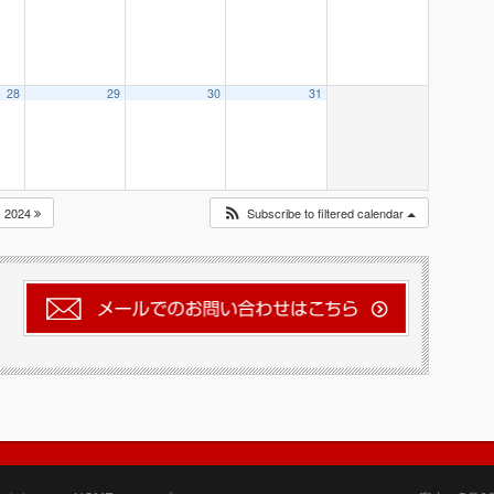
28
29
30
31
2024
Subscribe to filtered calendar