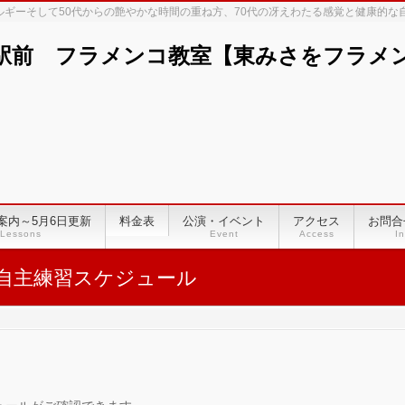
ネルギーそして50代からの艶やかな時間の重ね方、70代の冴えわたる感覚と健康的
駅前 フラメンコ教室【東みさをフラメンコ
案内～5月6日更新
料金表
公演・イベント
アクセス
お問合
Lessons
Event
Access
In
自主練習スケジュール