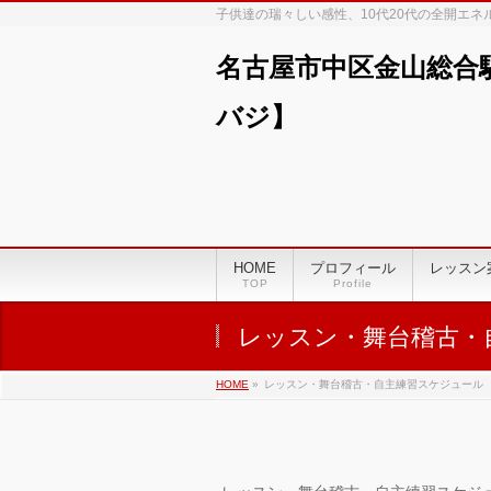
子供達の瑞々しい感性、10代20代の全開エ
名古屋市中区金山総合
バジ】
HOME
プロフィール
レッスン
TOP
Profile
レッスン・舞台稽古・
HOME
»
レッスン・舞台稽古・自主練習スケジュール