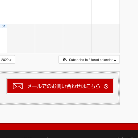
31
2022
Subscribe to filtered calendar