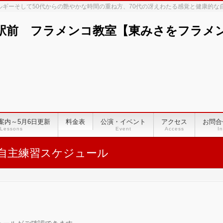
ネルギーそして50代からの艶やかな時間の重ね方、70代の冴えわたる感覚と健康的
駅前 フラメンコ教室【東みさをフラメンコ
案内～5月6日更新
料金表
公演・イベント
アクセス
お問合
Lessons
Event
Access
In
自主練習スケジュール