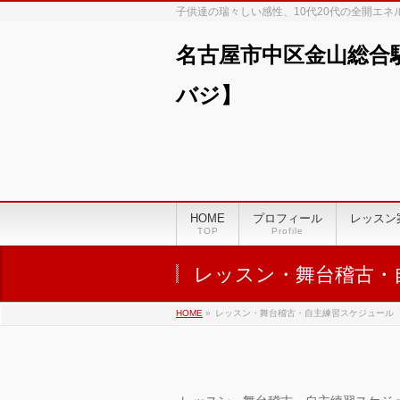
子供達の瑞々しい感性、10代20代の全開エ
名古屋市中区金山総合
バジ】
HOME
プロフィール
レッスン
TOP
Profile
レッスン・舞台稽古・
HOME
»
レッスン・舞台稽古・自主練習スケジュール