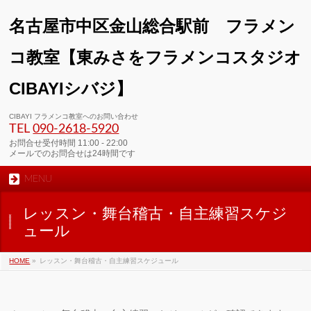
名古屋市中区金山総合駅前 フラメン
コ教室【東みさをフラメンコスタジオ
CIBAYIシバジ】
CIBAYI フラメンコ教室へのお問い合わせ
TEL
090-2618‐5920
お問合せ受付時間 11:00 - 22:00
メールでのお問合せは24時間です
MENU
レッスン・舞台稽古・自主練習スケジ
ュール
HOME
»
レッスン・舞台稽古・自主練習スケジュール