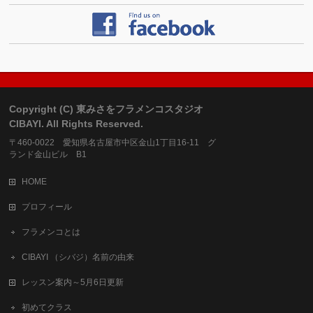
Copyright (C) 東みさをフラメンコスタジオ
CIBAYI. All Rights Reserved.
〒460-0022 愛知県名古屋市中区金山1丁目16-11 グ
ランド金山ビル B1
HOME
プロフィール
フラメンコとは
CIBAYI （シバジ）名前の由来
レッスン案内～5月6日更新
初めてクラス