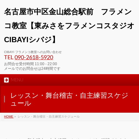
名古屋市中区金山総合駅前 フラメン
コ教室【東みさをフラメンコスタジオ
CIBAYIシバジ】
CIBAYI フラメンコ教室へのお問い合わせ
TEL
090-2618‐5920
お問合せ受付時間 11:00 - 22:00
メールでのお問合せは24時間です
MENU
レッスン・舞台稽古・自主練習スケジ
ュール
HOME
»
レッスン・舞台稽古・自主練習スケジュール