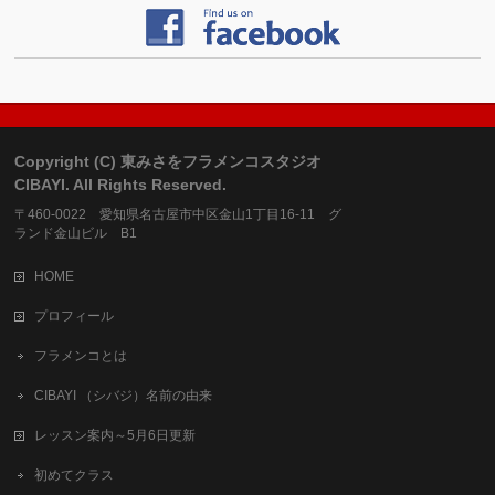
Copyright (C) 東みさをフラメンコスタジオ
CIBAYI. All Rights Reserved.
〒460-0022 愛知県名古屋市中区金山1丁目16-11 グ
ランド金山ビル B1
HOME
プロフィール
フラメンコとは
CIBAYI （シバジ）名前の由来
レッスン案内～5月6日更新
初めてクラス