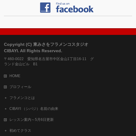
Copyright (C) 東みさをフラメンコスタジオ
CIBAYI. All Rights Reserved.
〒460-0022 愛知県名古屋市中区金山1丁目16-11 グ
ランド金山ビル B1
HOME
プロフィール
フラメンコとは
CIBAYI （シバジ）名前の由来
レッスン案内～5月6日更新
初めてクラス