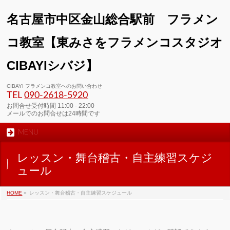
名古屋市中区金山総合駅前 フラメン
コ教室【東みさをフラメンコスタジオ
CIBAYIシバジ】
CIBAYI フラメンコ教室へのお問い合わせ
TEL
090-2618‐5920
お問合せ受付時間 11:00 - 22:00
メールでのお問合せは24時間です
MENU
レッスン・舞台稽古・自主練習スケジ
ュール
HOME
»
レッスン・舞台稽古・自主練習スケジュール