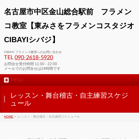
名古屋市中区金山総合駅前 フラメン
コ教室【東みさをフラメンコスタジオ
CIBAYIシバジ】
CIBAYI フラメンコ教室へのお問い合わせ
TEL
090-2618‐5920
お問合せ受付時間 11:00 - 22:00
メールでのお問合せは24時間です
MENU
レッスン・舞台稽古・自主練習スケジ
ュール
HOME
»
レッスン・舞台稽古・自主練習スケジュール