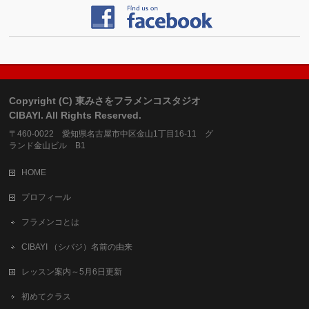
Copyright (C) 東みさをフラメンコスタジオ
CIBAYI. All Rights Reserved.
〒460-0022 愛知県名古屋市中区金山1丁目16-11 グ
ランド金山ビル B1
HOME
プロフィール
フラメンコとは
CIBAYI （シバジ）名前の由来
レッスン案内～5月6日更新
初めてクラス