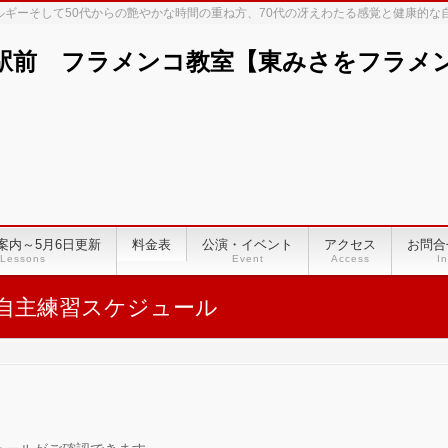
ネルギーそして50代からの艶やかな時間の重ね方、70代の冴えわたる感覚と健康的
駅前 フラメンコ教室【東みさをフラメンコ
案内～5月6日更新
料金表
公演・イベント
アクセス
お問合
Lessons
Event
Access
In
自主練習スケジュール