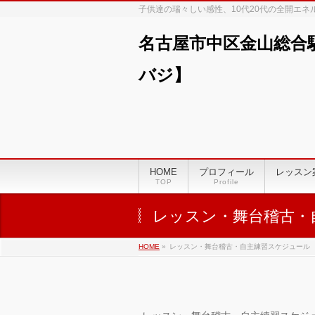
子供達の瑞々しい感性、10代20代の全開エ
名古屋市中区金山総合
バジ】
HOME
プロフィール
レッスン
TOP
Profile
レッスン・舞台稽古・
HOME
»
レッスン・舞台稽古・自主練習スケジュール