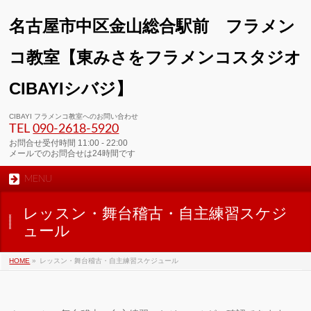
名古屋市中区金山総合駅前 フラメン
コ教室【東みさをフラメンコスタジオ
CIBAYIシバジ】
CIBAYI フラメンコ教室へのお問い合わせ
TEL
090-2618‐5920
お問合せ受付時間 11:00 - 22:00
メールでのお問合せは24時間です
MENU
レッスン・舞台稽古・自主練習スケジ
ュール
HOME
»
レッスン・舞台稽古・自主練習スケジュール