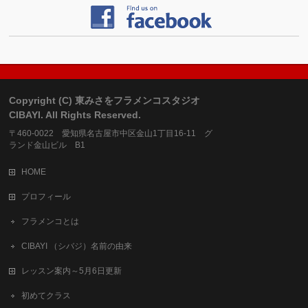
Copyright (C) 東みさをフラメンコスタジオ
CIBAYI. All Rights Reserved.
〒460-0022 愛知県名古屋市中区金山1丁目16-11 グ
ランド金山ビル B1
HOME
プロフィール
フラメンコとは
CIBAYI （シバジ）名前の由来
レッスン案内～5月6日更新
初めてクラス