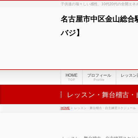
子供達の瑞々しい感性、10代20代の全開エ
名古屋市中区金山総合
バジ】
HOME
プロフィール
レッスン
TOP
Profile
レッスン・舞台稽古・
HOME
»
レッスン・舞台稽古・自主練習スケジュール