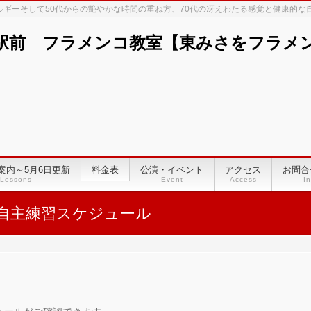
ネルギーそして50代からの艶やかな時間の重ね方、70代の冴えわたる感覚と健康的
駅前 フラメンコ教室【東みさをフラメンコ
案内～5月6日更新
料金表
公演・イベント
アクセス
お問合
Lessons
Event
Access
In
自主練習スケジュール