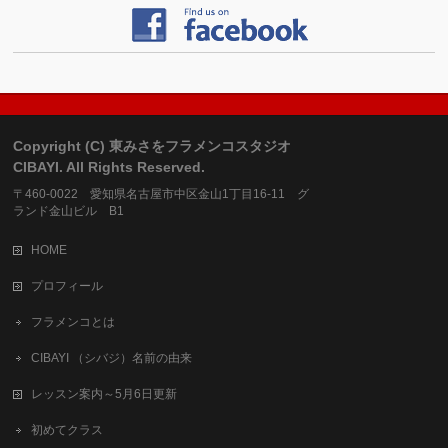
Copyright (C) 東みさをフラメンコスタジオ
CIBAYI. All Rights Reserved.
〒460-0022 愛知県名古屋市中区金山1丁目16-11 グ
ランド金山ビル B1
HOME
プロフィール
フラメンコとは
CIBAYI （シバジ）名前の由来
レッスン案内～5月6日更新
初めてクラス