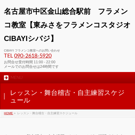
名古屋市中区金山総合駅前 フラメン
コ教室【東みさをフラメンコスタジオ
CIBAYIシバジ】
CIBAYI フラメンコ教室へのお問い合わせ
TEL
090-2618‐5920
お問合せ受付時間 11:00 - 22:00
メールでのお問合せは24時間です
MENU
レッスン・舞台稽古・自主練習スケジ
ュール
HOME
»
レッスン・舞台稽古・自主練習スケジュール