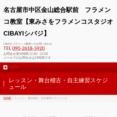
名古屋市中区金山総合駅前 フラメン
コ教室【東みさをフラメンコスタジオ
CIBAYIシバジ】
CIBAYI フラメンコ教室へのお問い合わせ
TEL
090-2618‐5920
お問合せ受付時間 11:00 - 22:00
メールでのお問合せは24時間です
MENU
レッスン・舞台稽古・自主練習スケジ
ュール
HOME
»
レッスン・舞台稽古・自主練習スケジュール