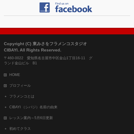
Copyright (C) 東みさをフラメンコスタジオ
CIBAYI. All Rights Reserved.
〒460-0022 愛知県名古屋市中区金山1丁目16-11 グ
ランド金山ビル B1
HOME
プロフィール
フラメンコとは
CIBAYI （シバジ）名前の由来
レッスン案内～5月6日更新
初めてクラス