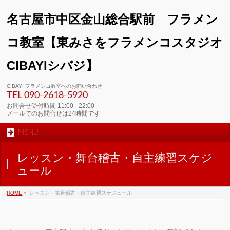
名古屋市中区金山総合駅前 フラメン
コ教室【東みさをフラメンコスタジオ
CIBAYIシバジ】
CIBAYI フラメンコ教室へのお問い合わせ
TEL
090-2618‐5920
お問合せ受付時間 11:00 - 22:00
メールでのお問合せは24時間です
MENU
レッスン・舞台稽古・自主練習スケジ
ュール
HOME
»
レッスン・舞台稽古・自主練習スケジュール