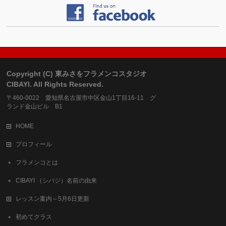
Copyright (C) 東みさをフラメンコスタジオ
CIBAYI. All Rights Reserved.
〒460-0022 愛知県名古屋市中区金山1丁目16-11 グ
ランド金山ビル B1
HOME
プロフィール
フラメンコとは
CIBAYI （シバジ）名前の由来
レッスン案内～5月6日更新
初めてクラス