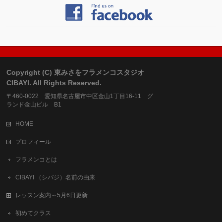
Copyright (C) 東みさをフラメンコスタジオ
CIBAYI. All Rights Reserved.
〒460-0022 愛知県名古屋市中区金山1丁目16-11 グ
ランド金山ビル B1
HOME
プロフィール
フラメンコとは
CIBAYI （シバジ）名前の由来
レッスン案内～5月6日更新
初めてクラス