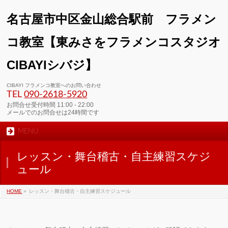
名古屋市中区金山総合駅前 フラメン
コ教室【東みさをフラメンコスタジオ
CIBAYIシバジ】
CIBAYI フラメンコ教室へのお問い合わせ
TEL
090-2618‐5920
お問合せ受付時間 11:00 - 22:00
メールでのお問合せは24時間です
MENU
レッスン・舞台稽古・自主練習スケジ
ュール
HOME
»
レッスン・舞台稽古・自主練習スケジュール