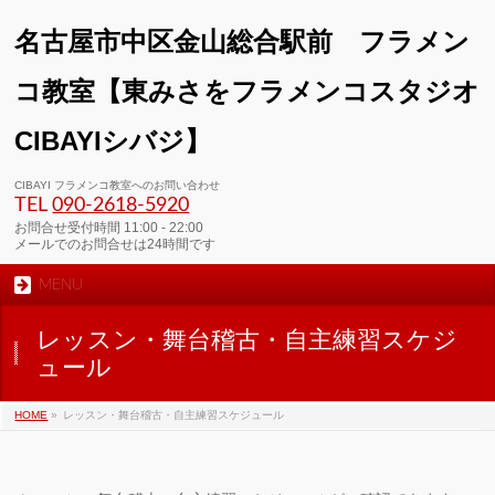
名古屋市中区金山総合駅前 フラメン
コ教室【東みさをフラメンコスタジオ
CIBAYIシバジ】
CIBAYI フラメンコ教室へのお問い合わせ
TEL
090-2618‐5920
お問合せ受付時間 11:00 - 22:00
メールでのお問合せは24時間です
MENU
レッスン・舞台稽古・自主練習スケジ
ュール
HOME
»
レッスン・舞台稽古・自主練習スケジュール