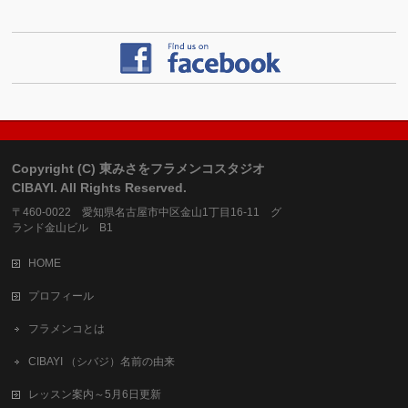
Copyright (C) 東みさをフラメンコスタジオ
CIBAYI. All Rights Reserved.
〒460-0022 愛知県名古屋市中区金山1丁目16-11 グ
ランド金山ビル B1
HOME
プロフィール
フラメンコとは
CIBAYI （シバジ）名前の由来
レッスン案内～5月6日更新