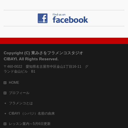
Copyright (C) 東みさをフラメンコスタジオ
CIBAYI. All Rights Reserved.
〒460-0022 愛知県名古屋市中区金山1丁目16-11 グ
ランド金山ビル B1
HOME
プロフィール
フラメンコとは
CIBAYI （シバジ）名前の由来
レッスン案内～5月6日更新