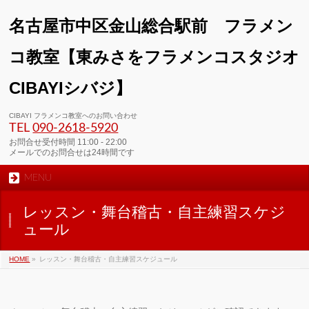
名古屋市中区金山総合駅前 フラメン
コ教室【東みさをフラメンコスタジオ
CIBAYIシバジ】
CIBAYI フラメンコ教室へのお問い合わせ
TEL
090-2618‐5920
お問合せ受付時間 11:00 - 22:00
メールでのお問合せは24時間です
MENU
レッスン・舞台稽古・自主練習スケジ
ュール
HOME
»
レッスン・舞台稽古・自主練習スケジュール