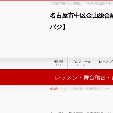
子供達の瑞々しい感性、10代20代の全開エ
名古屋市中区金山総合
バジ】
HOME
プロフィール
レッスン
TOP
Profile
レッスン・舞台稽古・
HOME
»
レッスン・舞台稽古・自主練習スケジュール