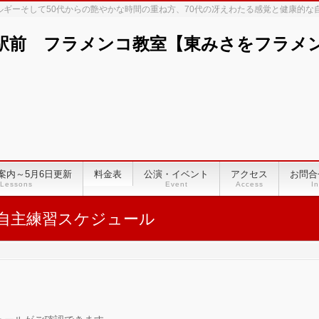
ネルギーそして50代からの艶やかな時間の重ね方、70代の冴えわたる感覚と健康的
駅前 フラメンコ教室【東みさをフラメンコ
案内～5月6日更新
料金表
公演・イベント
アクセス
お問合
Lessons
Event
Access
In
自主練習スケジュール