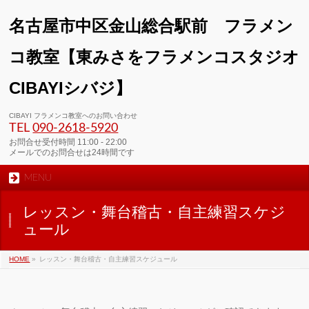
名古屋市中区金山総合駅前 フラメン
コ教室【東みさをフラメンコスタジオ
CIBAYIシバジ】
CIBAYI フラメンコ教室へのお問い合わせ
TEL
090-2618‐5920
お問合せ受付時間 11:00 - 22:00
メールでのお問合せは24時間です
MENU
レッスン・舞台稽古・自主練習スケジ
ュール
HOME
»
レッスン・舞台稽古・自主練習スケジュール