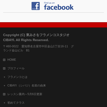
Copyright (C) 東みさをフラメンコスタジオ
CIBAYI. All Rights Reserved.
〒460-0022 愛知県名古屋市中区金山1丁目16-11 グ
ランド金山ビル B1
HOME
プロフィール
フラメンコとは
CIBAYI （シバジ）名前の由来
レッスン案内～5月6日更新
初めてクラス