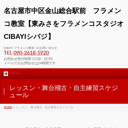
名古屋市中区金山総合駅前 フラメン
コ教室【東みさをフラメンコスタジオ
CIBAYIシバジ】
CIBAYI フラメンコ教室へのお問い合わせ
TEL
090-2618‐5920
お問合せ受付時間 11:00 - 22:00
メールでのお問合せは24時間です
MENU
レッスン・舞台稽古・自主練習スケジ
ュール
HOME
»
レッスン・舞台稽古・自主練習スケジュール