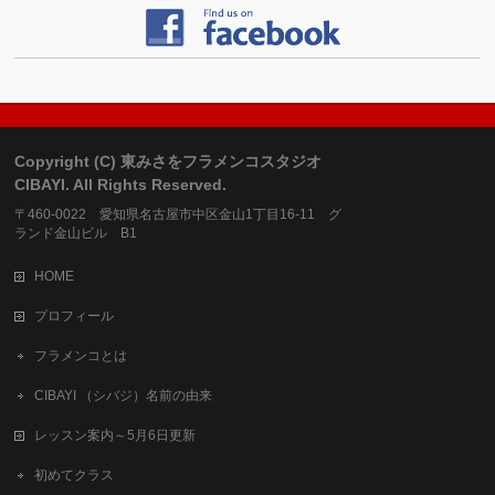
Copyright (C) 東みさをフラメンコスタジオ
CIBAYI. All Rights Reserved.
〒460-0022 愛知県名古屋市中区金山1丁目16-11 グ
ランド金山ビル B1
HOME
プロフィール
フラメンコとは
CIBAYI （シバジ）名前の由来
レッスン案内～5月6日更新
初めてクラス