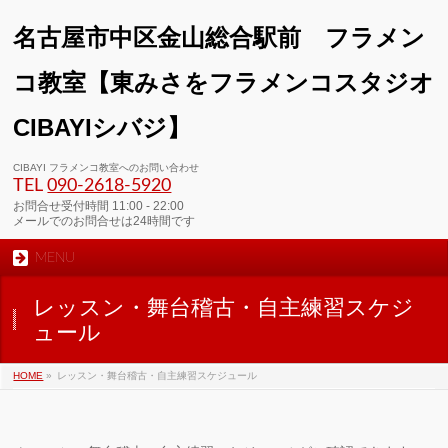
名古屋市中区金山総合駅前 フラメン
コ教室【東みさをフラメンコスタジオ
CIBAYIシバジ】
CIBAYI フラメンコ教室へのお問い合わせ
TEL
090-2618‐5920
お問合せ受付時間 11:00 - 22:00
メールでのお問合せは24時間です
MENU
レッスン・舞台稽古・自主練習スケジ
ュール
HOME
»
レッスン・舞台稽古・自主練習スケジュール