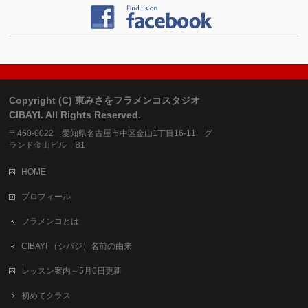
Copyright (C) 東みさをフラメンコスタジオ
CIBAYI. All Rights Reserved.
〒460-0022 愛知県名古屋市中区金山1丁目16-11 グ
ランド金山ビル B1
HOME
プロフィール
フラメンコとは
CIBAYI （シバジ）名前の由来
レッスン案内～5月6日更新
初めてクラス