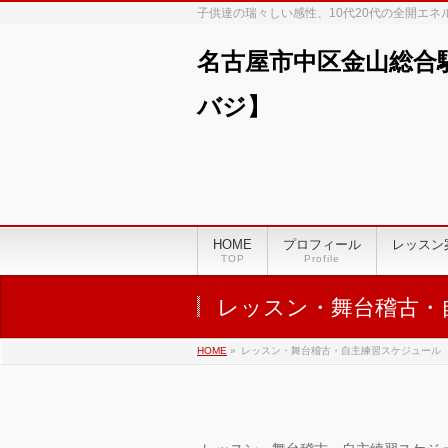
子供達の瑞々しい感性、10代20代の全開エ
名古屋市中区金山総合
バジ】
HOME
プロフィール
レッスン
TOP
Profile
レッスン・舞台稽古・
HOME
»
レッスン・舞台稽古・自主練習スケジュール