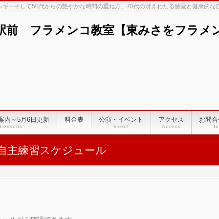
ネルギーそして50代からの艶やかな時間の重ね方、70代の冴えわたる感覚と健康的
駅前 フラメンコ教室【東みさをフラメンコ
案内～5月6日更新
料金表
公演・イベント
アクセス
お問合
Lessons
Event
Access
In
自主練習スケジュール