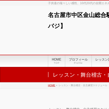
子供達の瑞々しい感性、10代20代の全開エ
名古屋市中区金山総合
バジ】
HOME
プロフィール
レッスン
TOP
Profile
レッスン・舞台稽古・
HOME
»
レッスン・舞台稽古・自主練習スケジュール