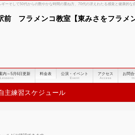
ネルギーそして50代からの艶やかな時間の重ね方、70代の冴えわたる感覚と健康的
駅前 フラメンコ教室【東みさをフラメンコ
案内～5月6日更新
料金表
公演・イベント
アクセス
お問合
Lessons
Event
Access
In
自主練習スケジュール